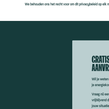
We behouden ons het recht voor om dit privacybeleid op elk m
GRATI
AANVR
Wil je weten
je energiek
Vraag nú ee
vrijblijvend
jouw situatie