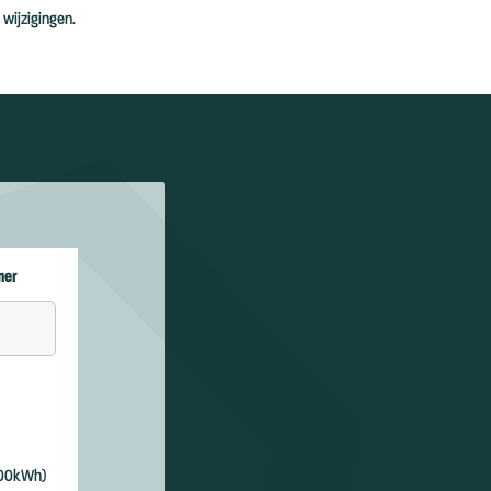
 wijzigingen.
mer
 100kWh)