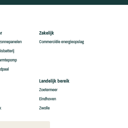
er
Zakelijk
 zonnepanelen
Commerciële energieopslag
sbatterij
armtepomp
dpaal
Landelijk bereik
Zoetermeer
Eindhoven
k
Zwolle