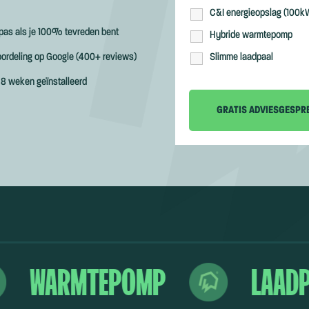
C&I energieopslag (100k
 pas als je 100% tevreden bent
Hybride warmtepomp
oordeling op Google (400+ reviews)
Slimme laadpaal
 8 weken geïnstalleerd
WARMTEPOMP
LAADP