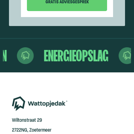
EN
ENERGIEOPSLAG
Wiltonstraat 29
2722NG, Zoetermeer