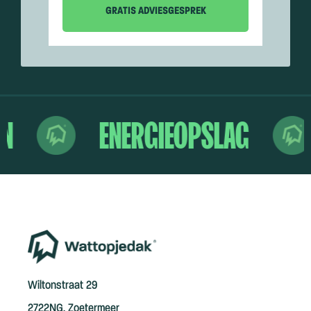
N
ENERGIEOPSLAG
Wiltonstraat 29
2722NG, Zoetermeer