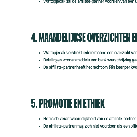
Wattopjedak zal de affiliate-partner voorzien van een
4. MAANDELIJKSE OVERZICHTEN E
Wattopjedak verstrekt iedere maand een overzicht van all
Betalingen worden middels een bankoverschrijving geda
De affiliate-partner heeft het recht om één keer per k
5. PROMOTIE EN ETHIEK
Het is de verantwoordelijkheid van de affiliate-partne
De affiliate-partner mag zich niet voordoen als een o