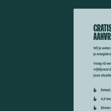
GRATI
AANVR
Wil je weten
je energiek
Vraag nú ee
vrijblijvend
jouw situatie
Betaal
4,9 be
Binnen