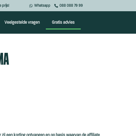
 prijs!
Whatsapp
088 088 79 99
Veelgestelde vragen
Gratis advies
MA
 zij een korting ontvangen en op basis waarvan de affiliate