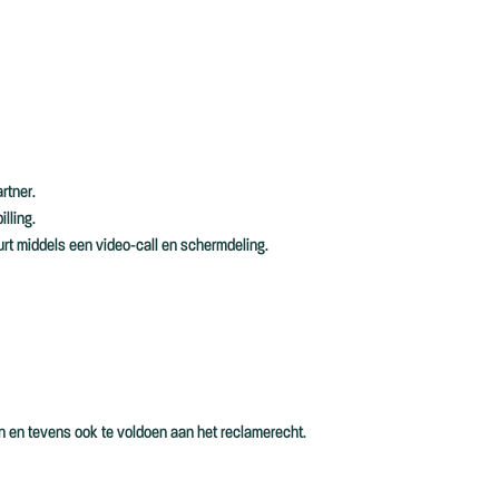
rtner.
lling.
eurt middels een video-call en schermdeling.
en en tevens ook te voldoen aan het reclamerecht.