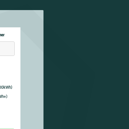
mer
 100kWh)
Wh+)