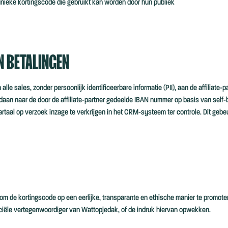
 unieke kortingscode die gebruikt kan worden door hun publiek
N BETALINGEN
e sales, zonder persoonlijk identificeerbare informatie (PII), aan de affiliate-pa
an naar de door de affiliate-partner gedeelde IBAN nummer op basis van self-bi
wartaal op verzoek inzage te verkrijgen in het CRM-systeem ter controle. Dit geb
r om de kortingscode op een eerlijke, transparante en ethische manier te promot
fficiële vertegenwoordiger van Wattopjedak, of de indruk hiervan opwekken.