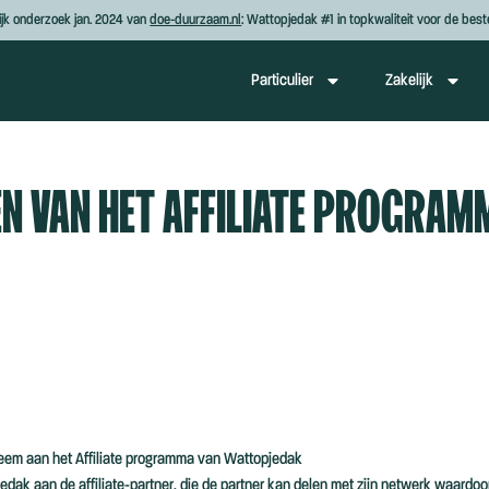
ijk onderzoek jan. 2024 van
doe-duurzaam.nl
: Wattopjedak #1 in topkwaliteit voor de beste
Particulier
Zakelijk
 VAN HET AFFILIATE PROGRAM
lneem aan het Affiliate programma van Wattopjedak
edak aan de affiliate-partner, die de partner kan delen met zijn netwerk waardoor