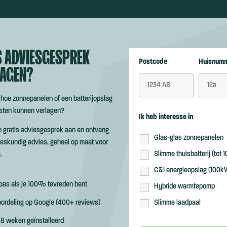
S ADVIESGESPREK
Postcode
Huisnum
AGEN?
 hoe zonnepanelen of een batterijopslag
osten kunnen verlagen?
Ik heb interesse in
n gratis adviesgesprek aan en ontvang
Glas-glas zonnepanelen
 deskundig advies, geheel op maat voor
Slimme thuisbatterij (tot
.
C&I energieopslag (100k
 pas als je 100% tevreden bent
Hybride warmtepomp
oordeling op Google (400+ reviews)
Slimme laadpaal
 8 weken geïnstalleerd