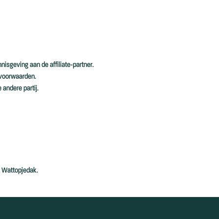
nisgeving aan de affiliate-partner.
e voorwaarden.
andere partij.
t Wattopjedak.